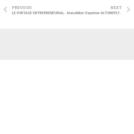
PREVIOUS
NEXT
LE PORTAGE ENTREPRENEURIAL AU SERVICE DE L’IMMOBILIER : VIVE RÉACTION DU PRÉSIDENT DU PEPS
Immobilier: Expertise de l’UNEPS face à l’interdiction du portage salarial en agence immobilière