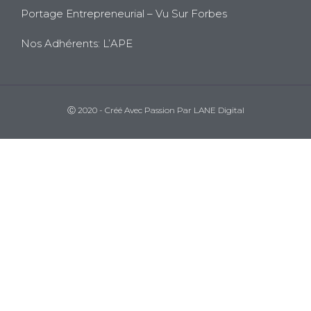
Portage Entrepreneurial – Vu Sur Forbes
Nos Adhérents: L’APE
Ⓒ 2020 - Créé Avec Passion Par LANE Digital