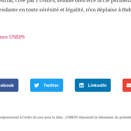
urial, créé par l’UNEPS, semble bien être la clé permett
pendante en toute sérénité et légalité, n’en déplaise à H
onse UNEPS
cebook
Twitter
LinkedIn
’UNEPS met le portage Entrepreneurial à l’ordre du jour pour la démocratisation des nouvelles formes de travail.