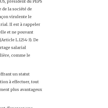
MUS, président du PEPS
 de la société de
açon virulente le
ial. Il est à rappeler
elle et ne pouvant
Article L.1254-3). De
rtage salarial
ilière, comme le
ffrant un statut
ion à effectuer, tout
tement plus avantageux