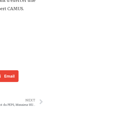
ant d’exercer une
ubert CAMUS.
Email
NEXT
L’UNEPS demande la démission du président du PEPS, Monsieur HUBERT CAMUS