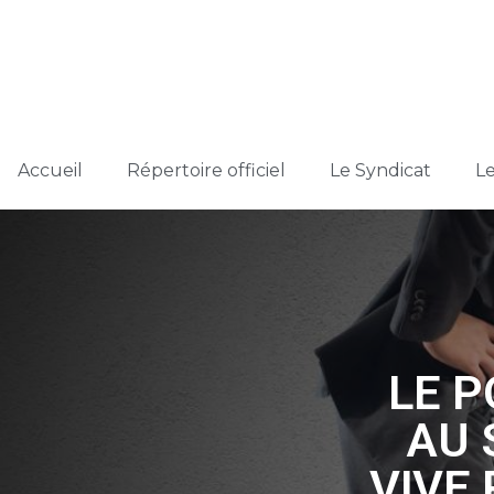
Accueil
Répertoire officiel
Le Syndicat
L
LE 
AU 
VIVE