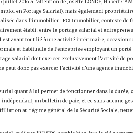
5 juillet 2016 à l’attention de Josette LONDÉ, Hubert CA
Emploi en Portage Salarial), mais également propriétaire
alisée dans l’immobilier : FCI Immobilier, conteste de f
airement établi, entre le portage salarial et entrepreneur
l est avant tout lié à une activité intérimaire, occasionn
normale et habituelle de l’entreprise employant un porté (
rtage salarial doit exercer exclusivement l’activité de po
t ne peut donc pas exercer l’activité d’une agence immob
urial quant à lui permet de fonctionner dans la durée, o
indépendant, un bulletin de paie, et ce sans aucune gest
ffiliation au régime général de la Sécurité Sociale, net