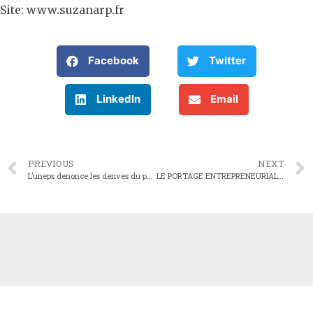
Site: www.suzanarp.fr
Facebook
Twitter
LinkedIn
Email
PREVIOUS
NEXT
L’uneps denonce les derives du portage salarial et propose le portage entrepreneurial
LE PORTAGE ENTREPRENEURIAL AU SERVICE DE L’IMMOBILIER : VIVE RÉACTION DU PRÉSIDENT DU PEPS